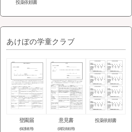
投薬依頼書
あけぼの学童クラブ
登園届
意見書
投薬依頼書
(保護者用)
(病院依頼用)