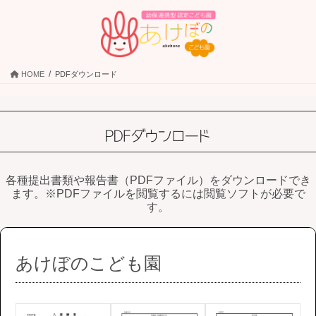
コ
ナ
ン
ビ
テ
ゲ
ン
ー
ツ
シ
HOME
PDFダウンロード
に
ョ
移
ン
動
に
移
動
各種提出書類や報告書（PDFファイル）をダウンロードでき
ます。※PDFファイルを閲覧するには閲覧ソフトが必要で
す。
あけぼのこども園