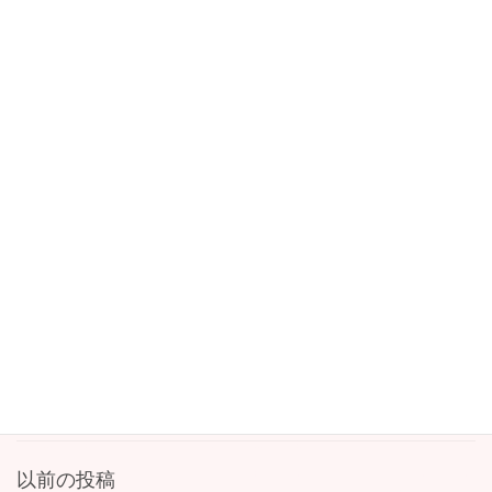
〈そら４〉 クラスだより
〈うみ〉 クラスだより
〈にじ2〉 クラスだより
〈にじ1〉 クラスだより
〈にじ0〉 クラスだより
その他
こどものすがた
重要事項
学童クラブ
よちよちクラブ
以前の投稿