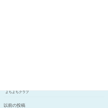
〈ほし〉 保育週報
〈ひかり〉 保育週報
〈にじ２〉保育週報
〈にじ１〉 保育週報
〈にじ０〉保育週報
その他
こどものすがた
重要事項
学童クラブ
よちよちクラブ
以前の投稿