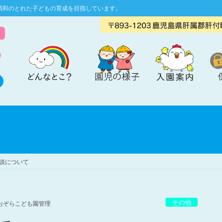
調和のとれた子どもの育成を目指しています。
理念・方針
園の１日
園の沿革
年間行事
概要
談について
施設紹介
その他
おぞらこども園管理