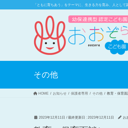
コ
ナ
「ともに育ちあう」をテーマに、生きる力を育み、人として
ン
ビ
テ
ゲ
ン
ー
ツ
シ
に
ョ
移
ン
動
に
移
動
その他
HOME
お知らせ
保護者専用
その他
教育・保育面
2023年12月11日
/ 最終更新日 :
2023年12月11日
お